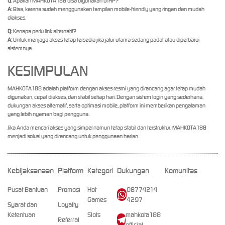
Q:
Apakah MAHKOTA188 bisa digunakan di HP?
A:
Bisa, karena sudah menggunakan tampilan mobile-friendly yang ringan dan mudah
diakses.
Q:
Kenapa perlu link alternatif?
A:
Untuk menjaga akses tetap tersedia jika jalur utama sedang padat atau diperbarui
sistemnya.
KESIMPULAN
MAHKOTA188 adalah platform dengan akses resmi yang dirancang agar tetap mudah
digunakan, cepat diakses, dan stabil setiap hari. Dengan sistem login yang sederhana,
dukungan akses alternatif, serta optimasi mobile, platform ini memberikan pengalaman
yang lebih nyaman bagi pengguna.
Jika Anda mencari akses yang simpel namun tetap stabil dan terstruktur, MAHKOTA188
menjadi solusi yang dirancang untuk penggunaan harian.
Kebijaksanaan
Platform
Kategori
Dukungan
Komunitas
Pusat Bantuan
Promosi
Hot
08774214
Games
4297
Syarat dan
Loyalty
Ketentuan
Slots
mahkota188
Referral
official