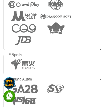
E-Sports
Sabung Ayam