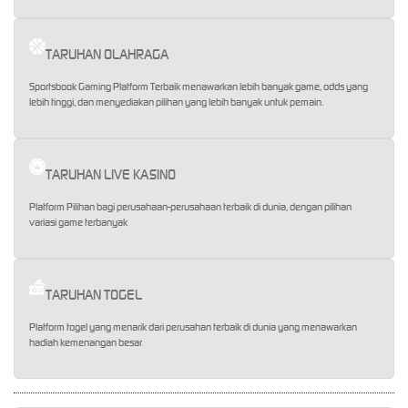
TARUHAN OLAHRAGA
Sportsbook Gaming Platform Terbaik menawarkan lebih banyak game, odds yang
lebih tinggi, dan menyediakan pilihan yang lebih banyak untuk pemain.
TARUHAN LIVE KASINO
Platform Pilihan bagi perusahaan-perusahaan terbaik di dunia, dengan pilihan
variasi game terbanyak
TARUHAN TOGEL
Platform togel yang menarik dari perusahan terbaik di dunia yang menawarkan
hadiah kemenangan besar