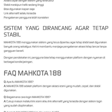
Akses cepat dengan sistem yang terstruktur
Stabil meskipun trafik sedang tinggi
Bisa digunakan kapan saja
Link alternatif selalu tersedia
Pengalaman pengguna lebih konsisten
SISTEM YANG DIRANCANG AGAR TETAP
STABIL
MAHKOTA188 menggunakan sistem yang terus dipantau agar tetap stabil saat digunakan
banyak orang sekaligus. Hal ini membantu menjaga pengalaman akses tetap lancar tanpa
gangguan berarti.
Dengan pendekatan ini, pengguna bisa tetap menggunakan platform dengan nyaman di
berbagai kondisi jaringan.
FAQ MAHKOTA188
Q:
Apa itu MAHKOTA188?
A:
MAHKOTA188 adalah platform dengan akses resmi yang mudah, cepat, dan stabil
digunakan.
Q:
Bagaimana cara login MAHKOTA188?
A:
Cukup masuk melalui link resmi atau link alternatif yang tersedia dengan sistem login
yang sudah dioptimalkan.