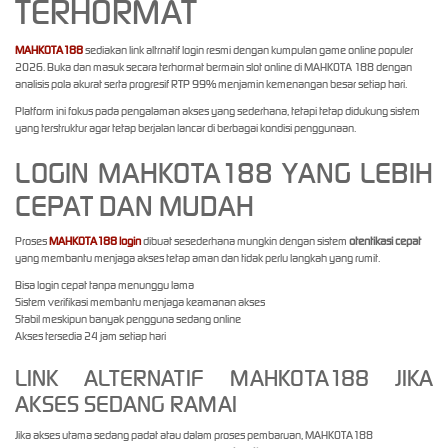
TERHORMAT
MAHKOTA188
sediakan link altrnatif login resmi dengan kumpulan game online populer
2026. Buka dan masuk secara terhormat bermain slot online di MAHKOTA 188 dengan
analisis pola akurat serta progresif RTP 99% menjamin kemenangan besar setiap hari.
Platform ini fokus pada pengalaman akses yang sederhana, tetapi tetap didukung sistem
yang terstruktur agar tetap berjalan lancar di berbagai kondisi penggunaan.
LOGIN MAHKOTA188 YANG LEBIH
CEPAT DAN MUDAH
Proses
MAHKOTA188 login
dibuat sesederhana mungkin dengan sistem
otentikasi cepat
yang membantu menjaga akses tetap aman dan tidak perlu langkah yang rumit.
Bisa login cepat tanpa menunggu lama
Sistem verifikasi membantu menjaga keamanan akses
Stabil meskipun banyak pengguna sedang online
Akses tersedia 24 jam setiap hari
LINK ALTERNATIF MAHKOTA188 JIKA
AKSES SEDANG RAMAI
Jika akses utama sedang padat atau dalam proses pembaruan, MAHKOTA188