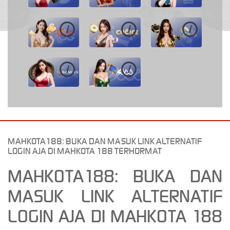
i
i
i
i
i
MAHKOTA188: BUKA DAN MASUK LINK ALTERNATIF
LOGIN AJA DI MAHKOTA 188 TERHORMAT
MAHKOTA188: BUKA DAN
MASUK LINK ALTERNATIF
LOGIN AJA DI MAHKOTA 188