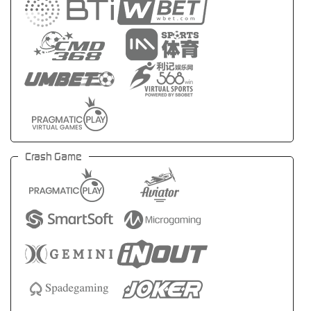
Crash Game