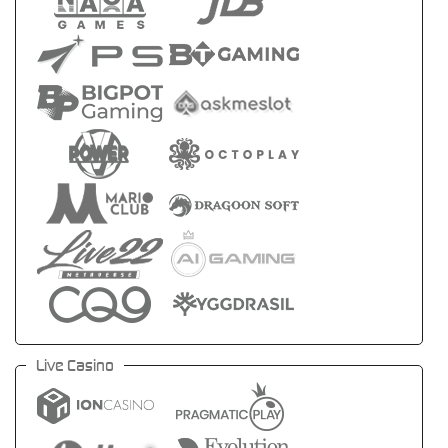
Live Casino