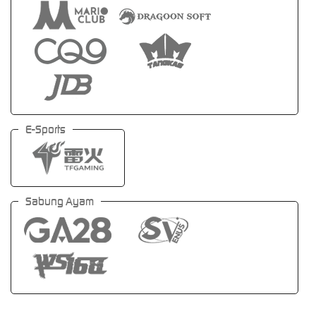
E-Sports
Sabung Ayam