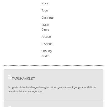
Race
Togel
Olahraga
Crash
Game
Arcade
E-Sports
Sabung
Ayam
TARUHAN SLOT
Penyedia slot online dengan beragam pilihan game menarik yang memudahkan
pemain untuk mencapai jackpot