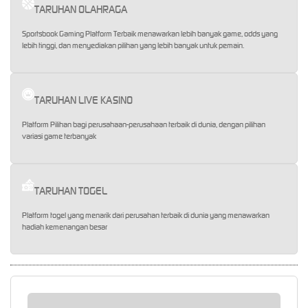
TARUHAN OLAHRAGA
Sportsbook Gaming Platform Terbaik menawarkan lebih banyak game, odds yang
lebih tinggi, dan menyediakan pilihan yang lebih banyak untuk pemain.
TARUHAN LIVE KASINO
Platform Pilihan bagi perusahaan-perusahaan terbaik di dunia, dengan pilihan
variasi game terbanyak
TARUHAN TOGEL
Platform togel yang menarik dari perusahan terbaik di dunia yang menawarkan
hadiah kemenangan besar