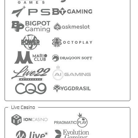
Live Casino