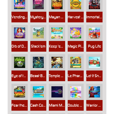
Vending Machine
Mystery Motel
Mayan Stackways
Harvest Wilds
Immortal Desire
Orb of Destiny
Stack'em
Keep 'em Cool
Magic Piggy
Pug Life
Eye of the Panda
Beast Below
Temple of Torment
Le Pharaoh
Let It Snow
Fear the Dark
Cash Compass
Miami Multiplier
Double Rainbow
Warrior Ways