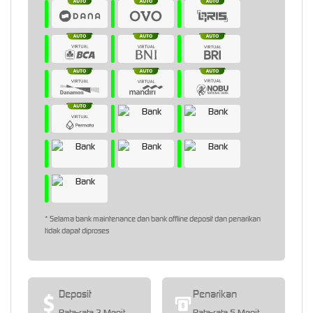
* Selama bank maintenance dan bank offline deposit dan penarikan
tidak dapat diproses
Deposit
Penarikan
Rata-rata 3 Menit
Rata-rata 5 Menit