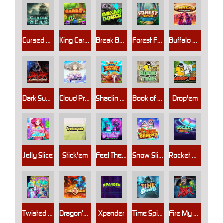
Cursed Seas
King Carrot
Break Bones
Forest Fortune
Buffalo Stack'n'Sync
Dark Summoning
Cloud Princess
Shaolin Master
Book of Time
Drop'em
Jelly Slice
Stick'em
Feel The Beat
Snow Slingers
Rocket Reels
Twisted Lab
Dragon’s Domain
Xpander
Time Spinners
Fire My Laser