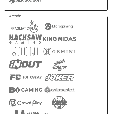
Arcade