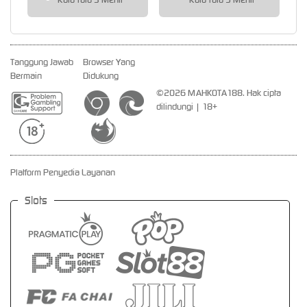
Tanggung Jawab
Browser Yang
Bermain
Didukung
©2026 MAHKOTA188. Hak cipta
dilindungi | 18+
Platform Penyedia Layanan
Slots