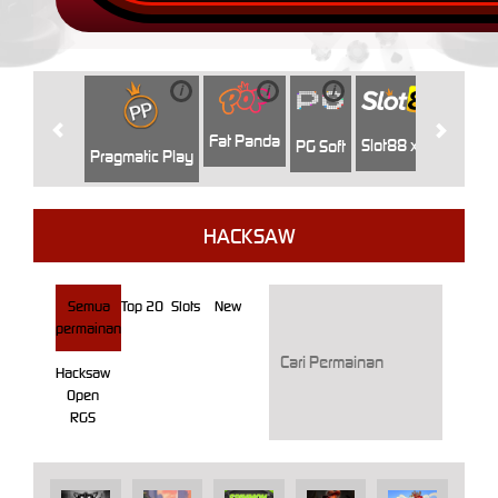
i
i
i
i
i
Facha
Fat Panda
Slot88 x PP
PG Soft
Pragmatic Play
HACKSAW
Semua
Top 20
Slots
New
permainan
Hacksaw
Open
RGS