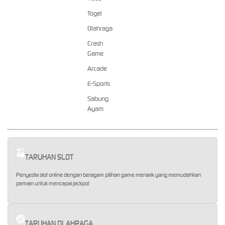
Togel
Olahraga
Crash
Game
Arcade
E-Sports
Sabung
Ayam
TARUHAN SLOT
Penyedia slot online dengan beragam pilihan game menarik yang memudahkan
pemain untuk mencapai jackpot
TARUHAN OLAHRAGA