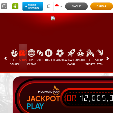
Main di
MASUK
DAFTAR
Telegram
HOT
SLOTS
LIVE
RACE
TOGEL
OLAHRAGA
CRASH
ARCADE
E-
SABUNG
PROM
GAMES
CASINO
GAME
SPORTS
AYAM
IDR
12,665,
JACKPOT
PLAY