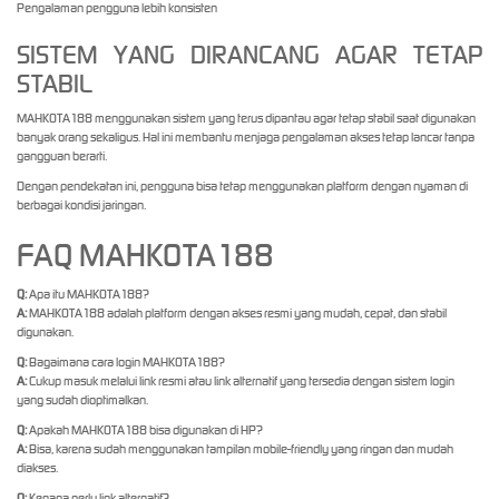
Pengalaman pengguna lebih konsisten
SISTEM YANG DIRANCANG AGAR TETAP
STABIL
MAHKOTA188 menggunakan sistem yang terus dipantau agar tetap stabil saat digunakan
banyak orang sekaligus. Hal ini membantu menjaga pengalaman akses tetap lancar tanpa
gangguan berarti.
Dengan pendekatan ini, pengguna bisa tetap menggunakan platform dengan nyaman di
berbagai kondisi jaringan.
FAQ MAHKOTA188
Q:
Apa itu MAHKOTA188?
A:
MAHKOTA188 adalah platform dengan akses resmi yang mudah, cepat, dan stabil
digunakan.
Q:
Bagaimana cara login MAHKOTA188?
A:
Cukup masuk melalui link resmi atau link alternatif yang tersedia dengan sistem login
yang sudah dioptimalkan.
Q:
Apakah MAHKOTA188 bisa digunakan di HP?
A:
Bisa, karena sudah menggunakan tampilan mobile-friendly yang ringan dan mudah
diakses.
Q:
Kenapa perlu link alternatif?