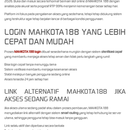
2026. Buka dan masuk secara terhormat bermain slot online di MAHKOTA 188 dengan
analisis pola akurat serta progresif RTP 99% menjamin kemenangan besar setiap hari.
Platform ini fokus pada pengalaman akses yang sederhana, tetapi tetap didukung sistem
yang terstruktur agar tetap berjalan lancar di berbagai kondisi penggunaan.
LOGIN MAHKOTA188 YANG LEBIH
CEPAT DAN MUDAH
Proses
MAHKOTA188 login
dibuat sesederhana mungkin dengan sistem
otentikasi cepat
yang membantu menjaga akses tetap aman dan tidak perlu langkah yang rumit.
Bisa login cepat tanpa menunggu lama
Sistem verifikasi membantu menjaga keamanan akses
Stabil meskipun banyak pengguna sedang online
Akses tersedia 24 jam setiap hari
LINK ALTERNATIF MAHKOTA188 JIKA
AKSES SEDANG RAMAI
Jika akses utama sedang padat atau dalam proses pembaruan, MAHKOTA188
menyediakan link alternatif dengan sistem
smart routing
yang tetap terhubung ke server
utama, sehingga pengguna tetap bisa masuk tanpa gangguan.
Link selalu aktif dan diperbarui secara berkala