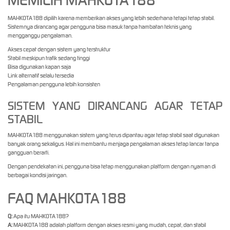
MAHKOTA188 dipilih karena memberikan akses yang lebih sederhana tetapi tetap stabil.
Sistemnya dirancang agar pengguna bisa masuk tanpa hambatan teknis yang
mengganggu pengalaman.
Akses cepat dengan sistem yang terstruktur
Stabil meskipun trafik sedang tinggi
Bisa digunakan kapan saja
Link alternatif selalu tersedia
Pengalaman pengguna lebih konsisten
SISTEM YANG DIRANCANG AGAR TETAP
STABIL
MAHKOTA188 menggunakan sistem yang terus dipantau agar tetap stabil saat digunakan
banyak orang sekaligus. Hal ini membantu menjaga pengalaman akses tetap lancar tanpa
gangguan berarti.
Dengan pendekatan ini, pengguna bisa tetap menggunakan platform dengan nyaman di
berbagai kondisi jaringan.
FAQ MAHKOTA188
Q:
Apa itu MAHKOTA188?
A:
MAHKOTA188 adalah platform dengan akses resmi yang mudah, cepat, dan stabil