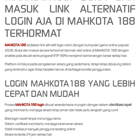
MASUK LINK ALTERNATIF
LOGIN AJA DI MAHKOTA 188
TERHORMAT
MAHKOTA188
sediakan link altrnatif login resmi dengan kumpulan game online populer
2026. Buka dan masuk secara terhormat bermain slot online di MAHKOTA 188 dengan
analisis pola akurat serta progresif RTP 99% menjamin kemenangan besar setiap hari.
Platform ini fokus pada pengalaman akses yang sederhana, tetapi tetap didukung sistem
yang terstruktur agar tetap berjalan lancar di berbagai kondisi penggunaan.
LOGIN MAHKOTA188 YANG LEBIH
CEPAT DAN MUDAH
Proses
MAHKOTA188 login
dibuat sesederhana mungkin dengan sistem
otentikasi cepat
yang membantu menjaga akses tetap aman dan tidak perlu langkah yang rumit.
Bisa login cepat tanpa menunggu lama
Sistem verifikasi membantu menjaga keamanan akses
Stabil meskipun banyak pengguna sedang online
Akses tersedia 24 jam setiap hari