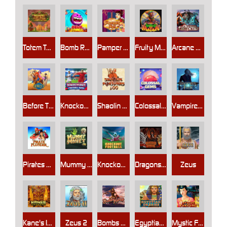
Totem Towers
Bomb Runner
Pamper Me
Fruity Mayan
Arcane Elements
Before Time Runs Out
Knockout Football Rush
Shaolin Fortunes 100
Colossal Gems
Vampire's Fate
Pirates Plunder
Mummy Money
Knockout Football
Dragons Throne
Zeus
Kane's Inferno
Zeus 2
Bombs Away
Egyptian Dreams
Mystic Fortune