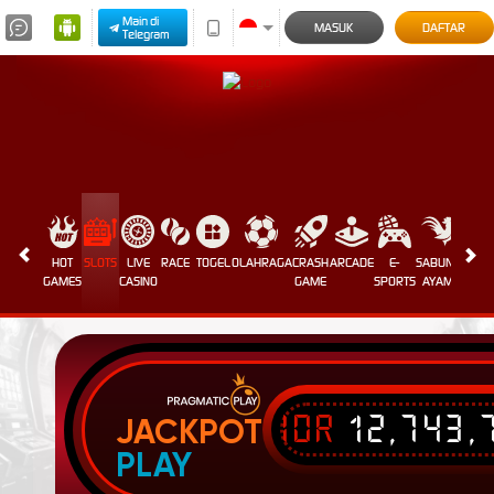
Main di
MASUK
DAFTAR
Telegram
HOT
SLOTS
LIVE
RACE
TOGEL
OLAHRAGA
CRASH
ARCADE
E-
SABUNG
PROM
GAMES
CASINO
GAME
SPORTS
AYAM
IDR
12,743,
JACKPOT
PLAY