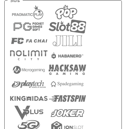
Slots