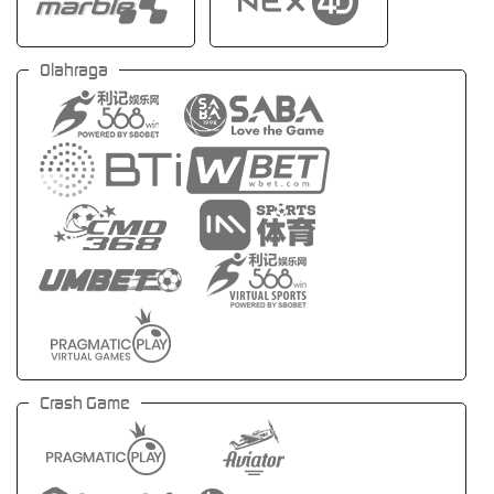
Olahraga
Crash Game