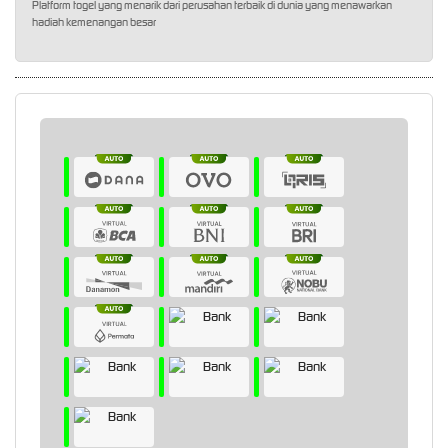
Platform togel yang menarik dari perusahan terbaik di dunia yang menawarkan
hadiah kemenangan besar