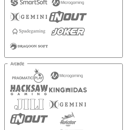
Arcade