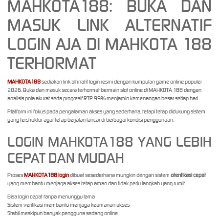
MAHKOTA188: BUKA DAN
MASUK LINK ALTERNATIF
LOGIN AJA DI MAHKOTA 188
TERHORMAT
MAHKOTA188
sediakan link altrnatif login resmi dengan kumpulan game online populer
2026. Buka dan masuk secara terhormat bermain slot online di MAHKOTA 188 dengan
analisis pola akurat serta progresif RTP 99% menjamin kemenangan besar setiap hari.
Platform ini fokus pada pengalaman akses yang sederhana, tetapi tetap didukung sistem
yang terstruktur agar tetap berjalan lancar di berbagai kondisi penggunaan.
LOGIN MAHKOTA188 YANG LEBIH
CEPAT DAN MUDAH
Proses
MAHKOTA188 login
dibuat sesederhana mungkin dengan sistem
otentikasi cepat
yang membantu menjaga akses tetap aman dan tidak perlu langkah yang rumit.
Bisa login cepat tanpa menunggu lama
Sistem verifikasi membantu menjaga keamanan akses
Stabil meskipun banyak pengguna sedang online