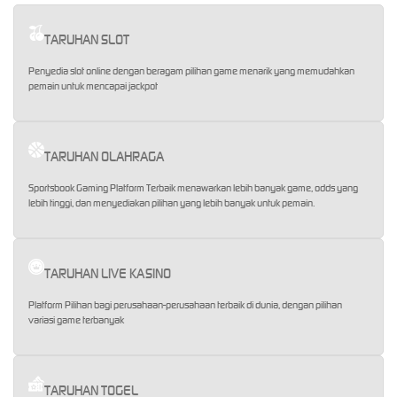
TARUHAN SLOT
Penyedia slot online dengan beragam pilihan game menarik yang memudahkan
pemain untuk mencapai jackpot
TARUHAN OLAHRAGA
Sportsbook Gaming Platform Terbaik menawarkan lebih banyak game, odds yang
lebih tinggi, dan menyediakan pilihan yang lebih banyak untuk pemain.
TARUHAN LIVE KASINO
Platform Pilihan bagi perusahaan-perusahaan terbaik di dunia, dengan pilihan
variasi game terbanyak
TARUHAN TOGEL