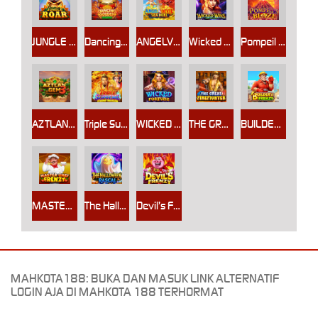
JUNGLE ROAR
Dancing Golden Drums
ANGELVSDEVIL SEA DUEL
Wicked Wins: Crystals
Pompeil Blaze
AZTLAN GEMS3
Triple Supreme Xtreme Treasure
WICKED FORTUNE
THE GREAT FIREFIGHTER
BUILDER'S FRENZY
MASTER CHEF FRENZY
The Halloween Rascal
Devil’s Frenzy
MAHKOTA188: BUKA DAN MASUK LINK ALTERNATIF
LOGIN AJA DI MAHKOTA 188 TERHORMAT