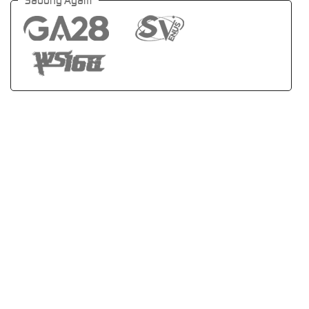
Sabung Ayam