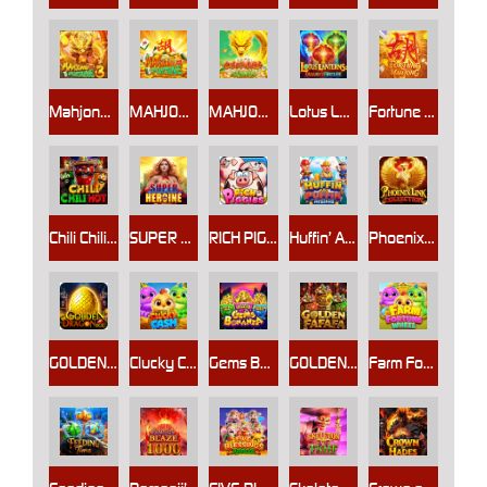
Mahjong Fortune 3
MAHJONG FORTUNE
MAHJONG BONUS
Lotus Lanterns: Dragon's Fortune
Fortune Mahjong
Chili Chili Hot
SUPER HEROINE
RICH PIGGIES
Huffin’ And Puffin’ Rising
Phoenix Link - Collection
GOLDEN DRAGON EGG
Clucky Cash
Gems Bonanza
GOLDEN FAFAFA
Farm Fortune Wheel