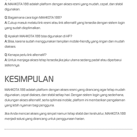
A:
MAHKOTA188 adalah platform dengan akses resmi yang mudah, cepat, dan stabil
digunakan.
Q:
Bagaimana cara login MAHKOTA188?
A:
Cukup masuk melalui link resmi atau link alternatif yang tersedia dengan sistem login
yang sudah dioptimalkan.
Q:
Apakah MAHKOTA188 bisa digunakan di HP?
A:
Bisa, karena sudah menggunakan tampilan mobile-friendly yang ringan dan mudah
diakses.
Q:
Kenapa perlu link alternatif?
A:
Untuk menjaga akses tetap tersedia jika jalur utama sedang padat atau diperbarui
sistemnya.
KESIMPULAN
MAHKOTA188 adalah platform dengan akses resmi yang dirancang agar tetap mudah
digunakan, cepat diakses, dan stabil setiap hari. Dengan sistem login yang sederhana,
dukungan akses alternatif, serta optimasi mobile, platform ini memberikan pengalaman
yang lebih nyaman bagi pengguna.
Jika Anda mencari akses yang simpel namun tetap stabil dan terstruktur, MAHKOTA188
menjadi solusi yang dirancang untuk penggunaan harian.