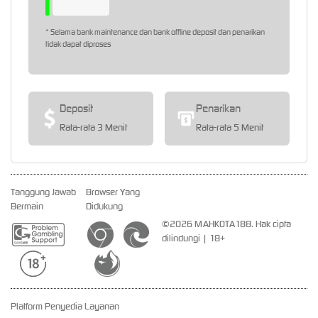
* Selama bank maintenance dan bank offline deposit dan penarikan
tidak dapat diproses
Deposit
Penarikan
Rata-rata 3 Menit
Rata-rata 5 Menit
Tanggung Jawab
Browser Yang
Bermain
Didukung
©2026 MAHKOTA188. Hak cipta
dilindungi | 18+
Platform Penyedia Layanan