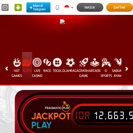
Main di
MASUK
DAFTAR
Telegram
HOT
SLOTS
LIVE
RACE
TOGEL
OLAHRAGA
CRASH
ARCADE
E-
SABUNG
PROM
GAMES
CASINO
GAME
SPORTS
AYAM
IDR
12,663,
JACKPOT
PLAY