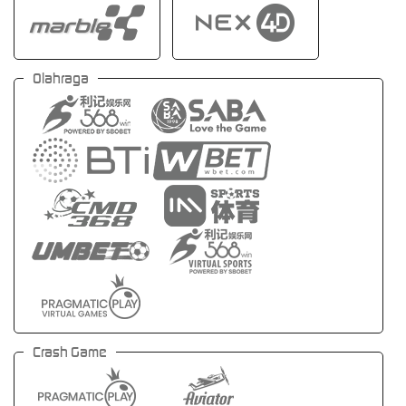
Olahraga
Crash Game