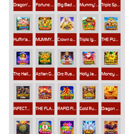
Dragon's Blaze Link
Fortune Gold Pots
Big Bad Wolf
Mummy’s Treasure Quest
Triple Spin Xtreme
Huffin'and Puffin'Jackpot
MUMMY'S CURSE
Crown of Olympus
Triple Ignite
THE PUPPIES IN EGYPT
The Hallowin Bats
Aztlan Gems
Ore Rush: Cart Collector
Holly Jackpot
Money Piggies
INFECTED ZONE
THE FLAME CITY
RAPID FIRE BLAST
Gold Rush Mania
Dragon Link Collection