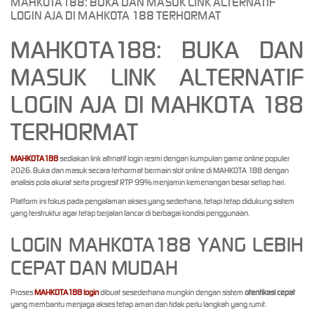
MAHKOTA188: BUKA DAN MASUK LINK ALTERNATIF
LOGIN AJA DI MAHKOTA 188 TERHORMAT
MAHKOTA188: BUKA DAN
MASUK LINK ALTERNATIF
LOGIN AJA DI MAHKOTA 188
TERHORMAT
MAHKOTA188
sediakan link altrnatif login resmi dengan kumpulan game online populer
2026. Buka dan masuk secara terhormat bermain slot online di MAHKOTA 188 dengan
analisis pola akurat serta progresif RTP 99% menjamin kemenangan besar setiap hari.
Platform ini fokus pada pengalaman akses yang sederhana, tetapi tetap didukung sistem
yang terstruktur agar tetap berjalan lancar di berbagai kondisi penggunaan.
LOGIN MAHKOTA188 YANG LEBIH
CEPAT DAN MUDAH
Proses
MAHKOTA188 login
dibuat sesederhana mungkin dengan sistem
otentikasi cepat
yang membantu menjaga akses tetap aman dan tidak perlu langkah yang rumit.