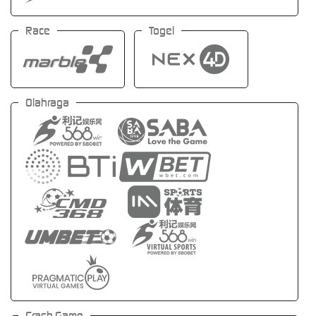
Race
Togel
Olahraga
Crash Game