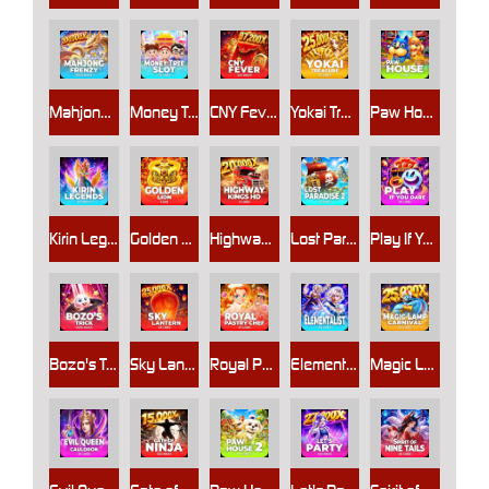
Mahjong Frenzy : Tiles of Fortunes
Money Tree Slot
CNY Fever
Yokai Treasure
Paw House
Kirin Legends
Golden Lion
Highway Kings HD
Lost Paradise 2
Play If You Dare
Bozo's Trick
Sky Lantern
Royal Pastry Chef
Elementalist
Magic Lamp Carnival