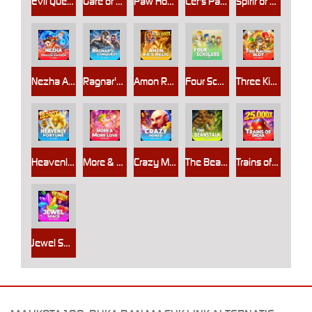
Evil Queen Cauldron
Gate of Ninja
Paw House 2
Let's Party
Spirit of Nine Tails
Nezha And The Dragon Emperor
Ragnar's Conquest
Amon Ra's Relic
Four Scholars
Three Kingdoms Slot
Heavenly Fortune
More & More Love
Crazy Miner
The Beanstalk
Trains of India
Jewel Space