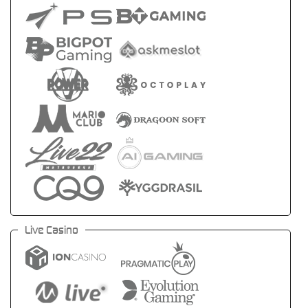
Live Casino