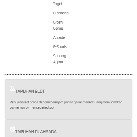
Togel
Olahraga
Crash
Game
Arcade
E-Sports
Sabung
Ayam
TARUHAN SLOT
Penyedia slot online dengan beragam pilihan game menarik yang memudahkan
pemain untuk mencapai jackpot
TARUHAN OLAHRAGA