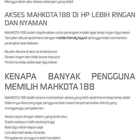
Menggunakan jalur akses cadangan yang stabil
AKSES MAHKOTA188 DI HP LEBIH RINGAN
DAN NYAMAN
MAHKOTA188 sudah dioptimalkan untuk perangkat mobile agar tetap ringan digunakan.
Tampilan dibuat sederhana dengan
mobile-friendly layout
sehingga tidak membebani
perangkat saat diakses.
Mudah dibuka di semua smartphone
Desain ringan dan tidak boros resource
Performa tetap stabil saat digunakan
KENAPA BANYAK PENGGUNA
MEMILIH MAHKOTA188
MAHKOTA188 dipilih karena memberikan akses yang lebih sederhana tetapi tetap stabil.
Sistemnya dirancang agar pengguna bisa masuk tanpa hambatan teknis yang
mengganggu pengalaman.
Akses cepat dengan sistem yang terstruktur
Stabil meskipun trafik sedang tinggi
Bisa digunakan kapan saja
Link alternatif selalu tersedia
Pengalaman pengguna lebih konsisten