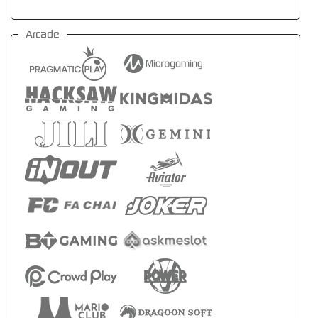
Arcade