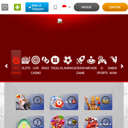
Main di
MASUK
DAFTAR
Telegram
HOT
SLOTS
LIVE
RACE
TOGEL
OLAHRAGA
CRASH
ARCADE
E-
SABUNG
PROM
GAMES
CASINO
GAME
SPORTS
AYAM
i
i
i
i
i
i