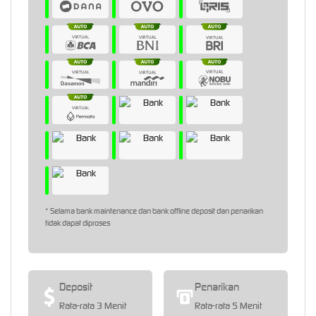
* Selama bank maintenance dan bank offline deposit dan penarikan
tidak dapat diproses
Deposit
Penarikan
Rata-rata 3 Menit
Rata-rata 5 Menit