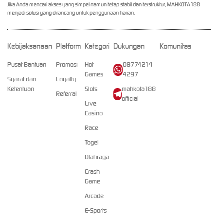
Jika Anda mencari akses yang simpel namun tetap stabil dan terstruktur, MAHKOTA188
menjadi solusi yang dirancang untuk penggunaan harian.
Kebijaksanaan
Platform
Kategori
Dukungan
Komunitas
Pusat Bantuan
Promosi
Hot
08774214
Games
4297
Syarat dan
Loyalty
Ketentuan
Slots
mahkota188
Referral
official
Live
Casino
Race
Togel
Olahraga
Crash
Game
Arcade
E-Sports