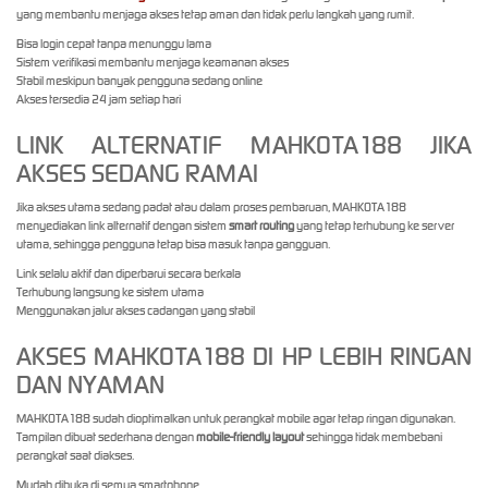
yang membantu menjaga akses tetap aman dan tidak perlu langkah yang rumit.
Bisa login cepat tanpa menunggu lama
Sistem verifikasi membantu menjaga keamanan akses
Stabil meskipun banyak pengguna sedang online
Akses tersedia 24 jam setiap hari
LINK ALTERNATIF MAHKOTA188 JIKA
AKSES SEDANG RAMAI
Jika akses utama sedang padat atau dalam proses pembaruan, MAHKOTA188
menyediakan link alternatif dengan sistem
smart routing
yang tetap terhubung ke server
utama, sehingga pengguna tetap bisa masuk tanpa gangguan.
Link selalu aktif dan diperbarui secara berkala
Terhubung langsung ke sistem utama
Menggunakan jalur akses cadangan yang stabil
AKSES MAHKOTA188 DI HP LEBIH RINGAN
DAN NYAMAN
MAHKOTA188 sudah dioptimalkan untuk perangkat mobile agar tetap ringan digunakan.
Tampilan dibuat sederhana dengan
mobile-friendly layout
sehingga tidak membebani
perangkat saat diakses.
Mudah dibuka di semua smartphone