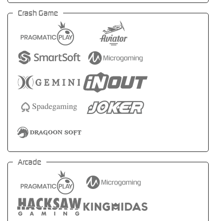
Crash Game
Arcade