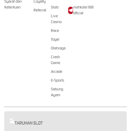
Syarat dan
Loyalty
Ketentuan
Slots
mahkota188
Referral
official
Live
Casino
Race
Togel
Olahraga
Crash
Game
Arcade
E-Sports
Sabung
Ayam
TARUHAN SLOT