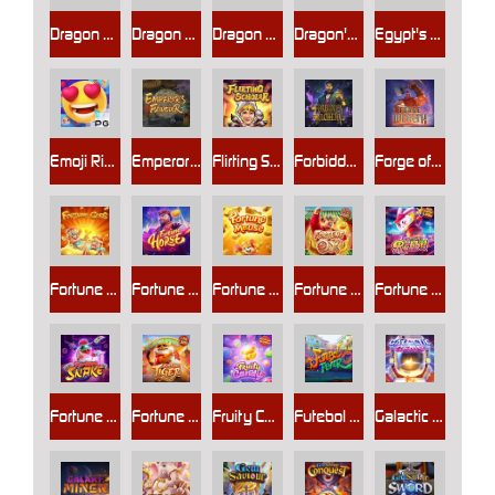
Dragon Hatch
Dragon Legend
Dragon Tiger Luck
Dragon's Treasure Quest
Egypt's Book of Mystery
Emoji Riches
Emperors Favour
Flirting Scholar
Forbidden Alchemy
Forge of Wealth
Fortune Gods
Fortune Horse
Fortune Mouse
Fortune Ox
Fortune Rabbit
Fortune Snake
Fortune Tiger
Fruity Candy
Futebol Fever
Galactic Gems