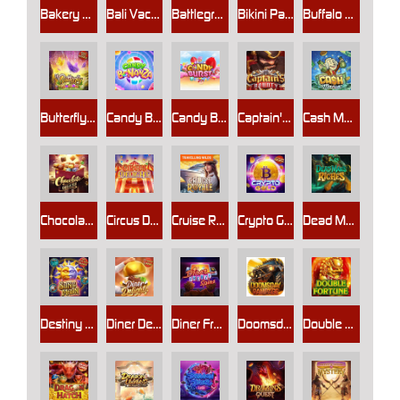
Bakery Bonanza
Bali Vacation
Battleground Royale
Bikini Paradise
Buffalo Win
Butterfly Blossom
Candy Bonanza
Candy Burst
Captain's Bounty
Cash Mania
Chocolate Deluxe
Circus Delight
Cruise Royale
Crypto Gold
Dead Man's Riches
Destiny of Sun and Moon
Diner Delights
Diner Frenzy Spins
Doomsday Rampage
Double Fortune