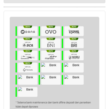
* Selama bank maintenance dan bank offline deposit dan penarikan
tidak dapat diproses