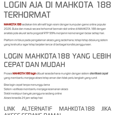
LOGIN AJA DI MAHKOTA 188
TERHORMAT
MAHKOTA188
sediakan link altrnatif login resmi dengan kumpulan game online populer
2026. Buka dan masuk secara terhormat bermain slot online di MAHKOTA 188 dengan
analisis pola akurat serta progresif RTP 99% menjamin kemenangan besar setiap hari.
Platform ini fokus pada pengalaman akses yang sederhana, tetapi tetap didukung sistem
yang terstruktur agar tetap berjalan lancar di berbagai kondisi penggunaan.
LOGIN MAHKOTA188 YANG LEBIH
CEPAT DAN MUDAH
Proses
MAHKOTA188 login
dibuat sesederhana mungkin dengan sistem
otentikasi cepat
yang membantu menjaga akses tetap aman dan tidak perlu langkah yang rumit.
Bisa login cepat tanpa menunggu lama
Sistem verifikasi membantu menjaga keamanan akses
Stabil meskipun banyak pengguna sedang online
Akses tersedia 24 jam setiap hari
LINK ALTERNATIF MAHKOTA188 JIKA