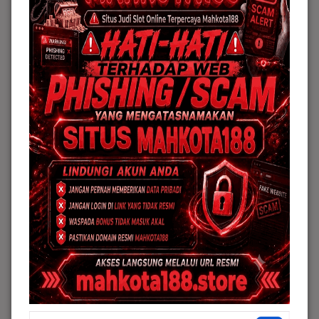
Stabil meskipun banyak pengguna sedang online
Akses tersedia 24 jam setiap hari
LINK ALTERNATIF MAHKOTA188 JIKA
AKSES SEDANG RAMAI
Jika akses utama sedang padat atau dalam proses pembaruan, MAHKOTA188
menyediakan link alternatif dengan sistem
smart routing
yang tetap terhubung ke server
utama, sehingga pengguna tetap bisa masuk tanpa gangguan.
Link selalu aktif dan diperbarui secara berkala
Terhubung langsung ke sistem utama
Menggunakan jalur akses cadangan yang stabil
AKSES MAHKOTA188 DI HP LEBIH RINGAN
DAN NYAMAN
MAHKOTA188 sudah dioptimalkan untuk perangkat mobile agar tetap ringan digunakan.
Tampilan dibuat sederhana dengan
mobile-friendly layout
sehingga tidak membebani
perangkat saat diakses.
Mudah dibuka di semua smartphone
Desain ringan dan tidak boros resource