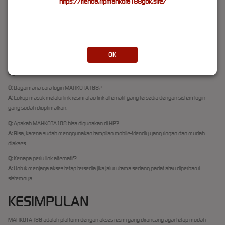
https://tienda.rtpmahkota188gbk.site/
Dengan pendekatan ini, pengguna bisa tetap menggunakan platform dengan nyaman di
berbagai kondisi jaringan.
FAQ MAHKOTA188
Q:
Apa itu MAHKOTA188?
OK
A:
MAHKOTA188 adalah platform dengan akses resmi yang mudah, cepat, dan stabil
digunakan.
Q:
Bagaimana cara login MAHKOTA188?
A:
Cukup masuk melalui link resmi atau link alternatif yang tersedia dengan sistem login
yang sudah dioptimalkan.
Q:
Apakah MAHKOTA188 bisa digunakan di HP?
A:
Bisa, karena sudah menggunakan tampilan mobile-friendly yang ringan dan mudah
diakses.
Q:
Kenapa perlu link alternatif?
A:
Untuk menjaga akses tetap tersedia jika jalur utama sedang padat atau diperbarui
sistemnya.
KESIMPULAN
MAHKOTA188 adalah platform dengan akses resmi yang dirancang agar tetap mudah