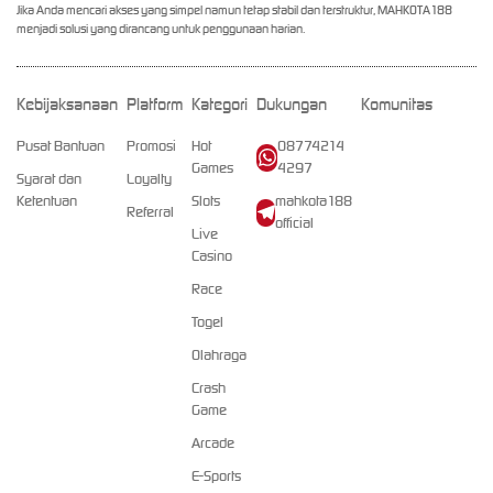
Jika Anda mencari akses yang simpel namun tetap stabil dan terstruktur, MAHKOTA188
menjadi solusi yang dirancang untuk penggunaan harian.
Kebijaksanaan
Platform
Kategori
Dukungan
Komunitas
Pusat Bantuan
Promosi
Hot
08774214
Games
4297
Syarat dan
Loyalty
Ketentuan
Slots
mahkota188
Referral
official
Live
Casino
Race
Togel
Olahraga
Crash
Game
Arcade
E-Sports