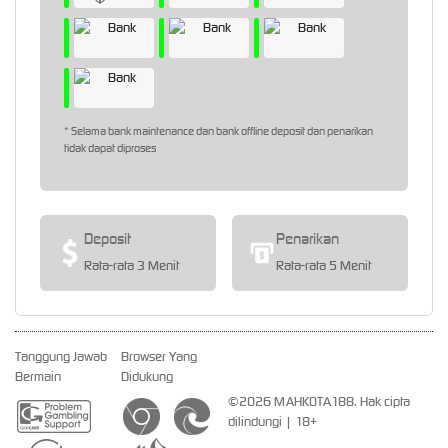
* Selama bank maintenance dan bank offline deposit dan penarikan
tidak dapat diproses
Deposit
Penarikan
Rata-rata 3 Menit
Rata-rata 5 Menit
Tanggung Jawab
Browser Yang
Bermain
Didukung
©2026 MAHKOTA188. Hak cipta
dilindungi | 18+