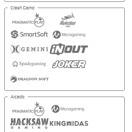
Crash Game
Arcade