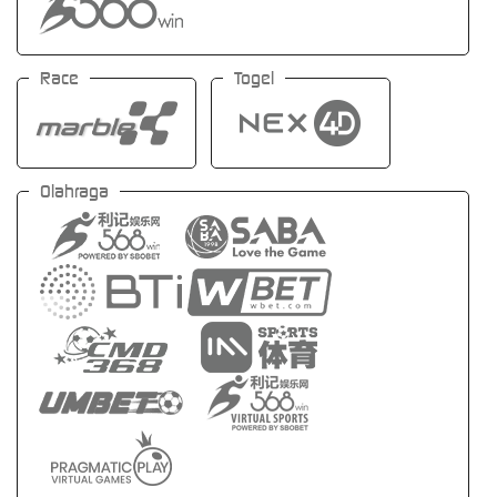
Race
Togel
Olahraga