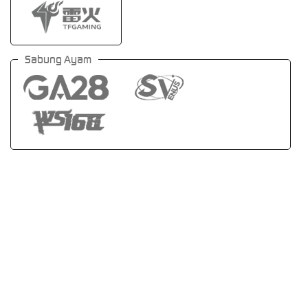
Sabung Ayam