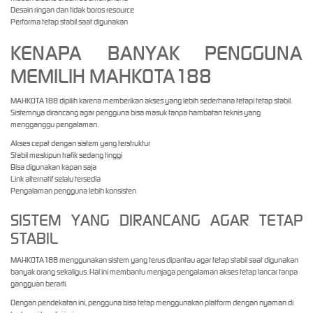
Desain ringan dan tidak boros resource
Performa tetap stabil saat digunakan
KENAPA BANYAK PENGGUNA
MEMILIH MAHKOTA188
MAHKOTA188 dipilih karena memberikan akses yang lebih sederhana tetapi tetap stabil.
Sistemnya dirancang agar pengguna bisa masuk tanpa hambatan teknis yang
mengganggu pengalaman.
Akses cepat dengan sistem yang terstruktur
Stabil meskipun trafik sedang tinggi
Bisa digunakan kapan saja
Link alternatif selalu tersedia
Pengalaman pengguna lebih konsisten
SISTEM YANG DIRANCANG AGAR TETAP
STABIL
MAHKOTA188 menggunakan sistem yang terus dipantau agar tetap stabil saat digunakan
banyak orang sekaligus. Hal ini membantu menjaga pengalaman akses tetap lancar tanpa
gangguan berarti.
Dengan pendekatan ini, pengguna bisa tetap menggunakan platform dengan nyaman di