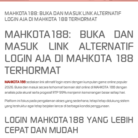
MAHKOTA188: BUKA DAN MASUK LINK ALTERNATIF
LOGIN AJA DI MAHKOTA 188 TERHORMAT
MAHKOTA188: BUKA DAN
MASUK LINK ALTERNATIF
LOGIN AJA DI MAHKOTA 188
TERHORMAT
MAHKOTA188
sediakan link altrnatif login resmi dengan kumpulan game online populer
2026. Buka dan masuk secara terhormat bermain slot online di MAHKOTA 188 dengan
analisis pola akurat serta progresif RTP 99% menjamin kemenangan besar setiap hari.
Platform ini fokus pada pengalaman akses yang sederhana, tetapi tetap didukung sistem
yang terstruktur agar tetap berjalan lancar di berbagai kondisi penggunaan.
LOGIN MAHKOTA188 YANG LEBIH
CEPAT DAN MUDAH