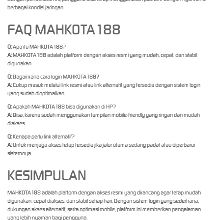
berbagai kondisi jaringan.
FAQ MAHKOTA188
Q:
Apa itu MAHKOTA188?
A:
MAHKOTA188 adalah platform dengan akses resmi yang mudah, cepat, dan stabil
digunakan.
Q:
Bagaimana cara login MAHKOTA188?
A:
Cukup masuk melalui link resmi atau link alternatif yang tersedia dengan sistem login
yang sudah dioptimalkan.
Q:
Apakah MAHKOTA188 bisa digunakan di HP?
A:
Bisa, karena sudah menggunakan tampilan mobile-friendly yang ringan dan mudah
diakses.
Q:
Kenapa perlu link alternatif?
A:
Untuk menjaga akses tetap tersedia jika jalur utama sedang padat atau diperbarui
sistemnya.
KESIMPULAN
MAHKOTA188 adalah platform dengan akses resmi yang dirancang agar tetap mudah
digunakan, cepat diakses, dan stabil setiap hari. Dengan sistem login yang sederhana,
dukungan akses alternatif, serta optimasi mobile, platform ini memberikan pengalaman
yang lebih nyaman bagi pengguna.