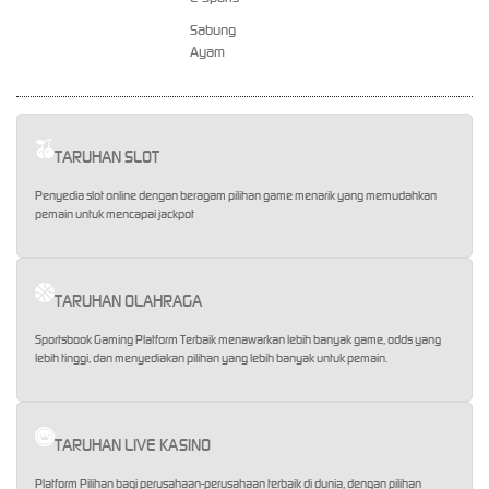
Sabung
Ayam
TARUHAN SLOT
Penyedia slot online dengan beragam pilihan game menarik yang memudahkan
pemain untuk mencapai jackpot
TARUHAN OLAHRAGA
Sportsbook Gaming Platform Terbaik menawarkan lebih banyak game, odds yang
lebih tinggi, dan menyediakan pilihan yang lebih banyak untuk pemain.
TARUHAN LIVE KASINO
Platform Pilihan bagi perusahaan-perusahaan terbaik di dunia, dengan pilihan