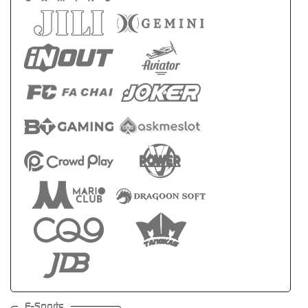
E-Sports