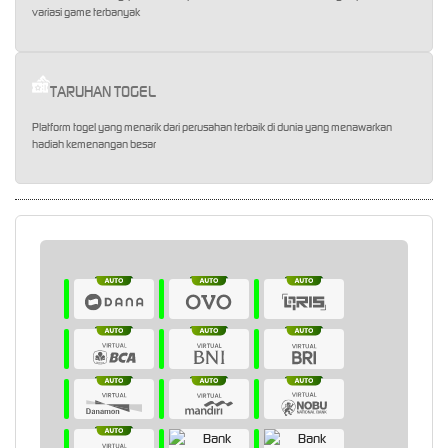
variasi game terbanyak
TARUHAN TOGEL
Platform togel yang menarik dari perusahan terbaik di dunia yang menawarkan
hadiah kemenangan besar