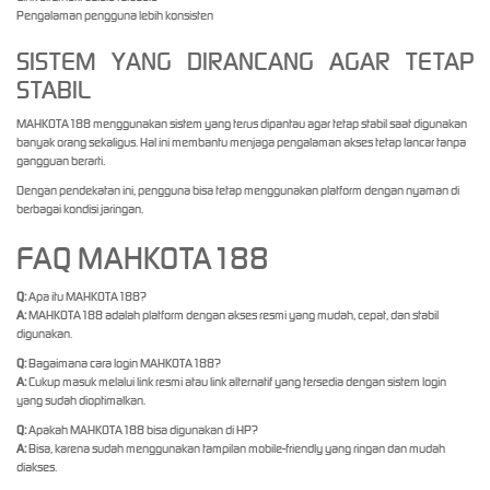
Pengalaman pengguna lebih konsisten
SISTEM YANG DIRANCANG AGAR TETAP
STABIL
MAHKOTA188 menggunakan sistem yang terus dipantau agar tetap stabil saat digunakan
banyak orang sekaligus. Hal ini membantu menjaga pengalaman akses tetap lancar tanpa
gangguan berarti.
Dengan pendekatan ini, pengguna bisa tetap menggunakan platform dengan nyaman di
berbagai kondisi jaringan.
FAQ MAHKOTA188
Q:
Apa itu MAHKOTA188?
A:
MAHKOTA188 adalah platform dengan akses resmi yang mudah, cepat, dan stabil
digunakan.
Q:
Bagaimana cara login MAHKOTA188?
A:
Cukup masuk melalui link resmi atau link alternatif yang tersedia dengan sistem login
yang sudah dioptimalkan.
Q:
Apakah MAHKOTA188 bisa digunakan di HP?
A:
Bisa, karena sudah menggunakan tampilan mobile-friendly yang ringan dan mudah
diakses.