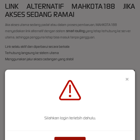
LINK ALTERNATIF MAHKOTA188 JIKA
AKSES SEDANG RAMAI
Jika akses utama sedang padat atau dalam proses pembaruan, MAHKOTA188
menyediakan link alternatif dengan sistem
smart routing
yang tetap terhubung ke server
utama, sehingga pengguna tetap bisa masuk tanpa gangguan.
Link selalu aktif dan diperbarui secara berkala
Terhubung langsung ke sistem utama
Menggunakan jalur akses cadangan yang stabil
AKSES MAHKOTA188 DI HP LEBIH RINGAN
×
DAN NYAMAN
MAHKOTA188 sudah dioptimalkan untuk perangkat mobile agar tetap ringan digunakan.
Tampilan dibuat sederhana dengan
mobile-friendly layout
sehingga tidak membebani
perangkat saat diakses.
Mudah dibuka di semua smartphone
Silahkan login terlebih dahulu.
Desain ringan dan tidak boros resource
Performa tetap stabil saat digunakan
KENAPA BANYAK PENGGUNA