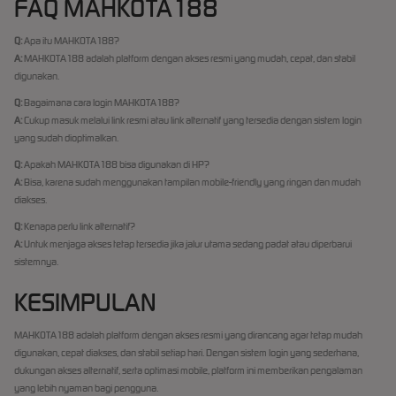
FAQ MAHKOTA188
Q:
Apa itu MAHKOTA188?
A:
MAHKOTA188 adalah platform dengan akses resmi yang mudah, cepat, dan stabil
digunakan.
Q:
Bagaimana cara login MAHKOTA188?
A:
Cukup masuk melalui link resmi atau link alternatif yang tersedia dengan sistem login
yang sudah dioptimalkan.
Q:
Apakah MAHKOTA188 bisa digunakan di HP?
A:
Bisa, karena sudah menggunakan tampilan mobile-friendly yang ringan dan mudah
diakses.
Q:
Kenapa perlu link alternatif?
A:
Untuk menjaga akses tetap tersedia jika jalur utama sedang padat atau diperbarui
sistemnya.
KESIMPULAN
MAHKOTA188 adalah platform dengan akses resmi yang dirancang agar tetap mudah
digunakan, cepat diakses, dan stabil setiap hari. Dengan sistem login yang sederhana,
dukungan akses alternatif, serta optimasi mobile, platform ini memberikan pengalaman
yang lebih nyaman bagi pengguna.