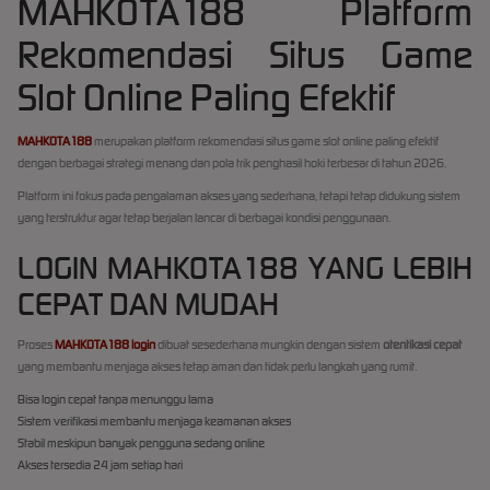
MAHKOTA188 Platform
Rekomendasi Situs Game
Slot Online Paling Efektif
MAHKOTA188
merupakan platform rekomendasi situs game slot online paling efektif
dengan berbagai strategi menang dan pola trik penghasil hoki terbesar di tahun 2026.
Platform ini fokus pada pengalaman akses yang sederhana, tetapi tetap didukung sistem
yang terstruktur agar tetap berjalan lancar di berbagai kondisi penggunaan.
LOGIN MAHKOTA188 YANG LEBIH
CEPAT DAN MUDAH
Proses
MAHKOTA188 login
dibuat sesederhana mungkin dengan sistem
otentikasi cepat
yang membantu menjaga akses tetap aman dan tidak perlu langkah yang rumit.
Bisa login cepat tanpa menunggu lama
Sistem verifikasi membantu menjaga keamanan akses
Stabil meskipun banyak pengguna sedang online
Akses tersedia 24 jam setiap hari