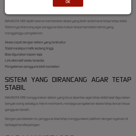
OK
MEMILIH MAHKOTA188
MAHKOTA188 dipilih karena memberikan akses yang lebih sederhana tetapi tetap stabil.
Sistemnya dirancang agar pengguna bisa masuk tanpa hambatan teknis yang
mengganggu pengalaman.
Akses cepat dengan sistem yang terstruktur
Stabil meskipun trafik sedang tinggi
Bisa digunakan kapan saja
Link alternatif selalu tersedia
Pengalaman pengguna lebih konsisten
SISTEM YANG DIRANCANG AGAR TETAP
STABIL
MAHKOTA188 menggunakan sistem yang terus dipantau agar tetap stabil saat digunakan
banyak orang sekaligus. Hal ini membantu menjaga pengalaman akses tetap lancar tanpa
gangguan berarti.
Dengan pendekatan ini, pengguna bisa tetap menggunakan platform dengan nyaman di
berbagai kondisi jaringan.