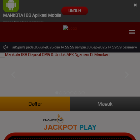
×
UNDUH
MAHKOTA188 Aplikasi Mobile
Jangan tampilkan lagi hari ini
PP Virtual Sports pada 30-Jun-2026 dari 14.59.59 sampai 30-Sep-2026 14.59.59. Selama waktu i
Daftar
Masuk
JACKPOT
PLAY